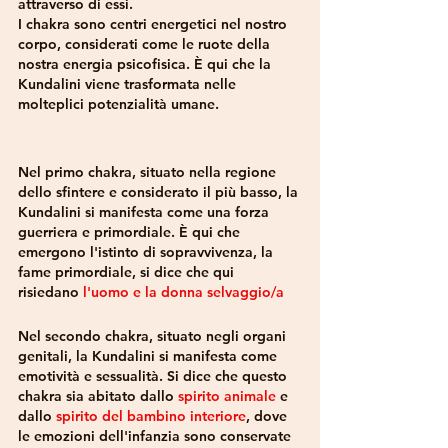
attraverso di essi.
I chakra sono centri energetici nel nostro 
corpo, considerati come le ruote della 
nostra energia psicofisica. È qui che la 
Kundalini viene trasformata nelle 
molteplici potenzialità umane.
Nel primo chakra, situato nella regione 
dello sfintere e considerato il più basso, la 
Kundalini si manifesta come una forza 
guerriera e primordiale. È qui che 
emergono l'istinto di sopravvivenza, la 
fame primordiale, si dice che qui 
risiedano 
l'uomo e la donna selvaggio/a
Nel secondo chakra, situato negli organi 
genitali, la Kundalini si manifesta come 
emotività e sessualità. Si dice che questo 
chakra sia abitato dallo 
spirito animale
 e 
dallo 
spirito del bambino interiore
, dove 
le emozioni dell'infanzia sono conservate 