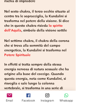
rischia di implodere
Nel sesto chakra, il terzo occhio situato al 
centro tra le sopracciglia, la Kundalini si 
trasforma nel potere della visione. Si dice 
che in questo chakra risieda 
lo spirito 
dell'Aquila
, simbolo della visione sottile
Nel settimo chakra, il chakra della corona 
che si trova alla sommità del campo 
energetico, la Kundalini si trasforma nel 
Potere Spirituale
In effetti si tratta sempre della stessa 
energia nervosa di natura sessuale che ha 
origine alla base del coccige. Quando 
questa energia, nota come Kundalini, si 
risveglia e sale lungo la colonna 
vertebrale, si trasforma in una serie di 
poteri e qualità che influenzano diversi 
aspetti della nostra vita, tra cui la vitalità, 
Email
Facebook
Instagram
Whatsapp
l'emotività, la volontà, l'amore, la 