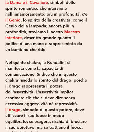
la Dama e il Cavaliere
, simboli dello 
spirito romantico che interviene 
nell'innamoramento; più in profondità, c'è
il Genio
, lo spirito della creatività, come il 
Genio della lampada; ancora più in 
profondità, troviamo il nostro 
Maestro 
interiore
, descritto grande quanto il 
pollice di una mano e rappresentato da 
un bambino che ride
Nel quinto chakra, la Kundalini si 
manifesta come la capacità di 
comunicazione. Si dice che in questo 
chakra risieda lo spirito del drago, poiché 
il drago rappresenta il potere 
dell'assertività. L'assertività implica 
esprimere ciò che si deve dire senza 
eccessiva aggressività né repressività. 
Il drago
, simbolo di questo potere, deve 
utilizzare il suo fuoco in modo 
equilibrato: se esagera, rischia di bruciare 
il suo obiettivo, ma se trattiene il fuoco, 